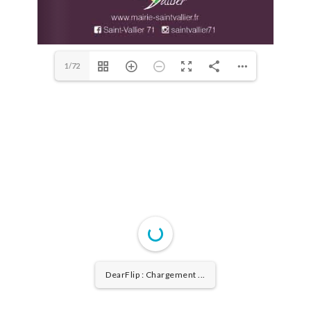
1/72
DearFlip : Chargement PDF
...