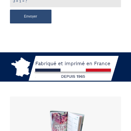
3 + 1 = ?